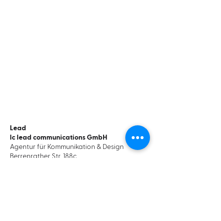
Lead
lc lead communications GmbH
Agentur für Kommunikation & Design
Berrenrather Str. 188c
50937 Köln
Folgen Sie uns bei LinkedIn